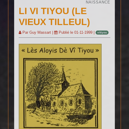
NAISSANCE
LI VI TIYOU (LE
VIEUX TILLEUL)
Par
Guy Massart
|
Publié le
01-11-1999
|
vitiyou