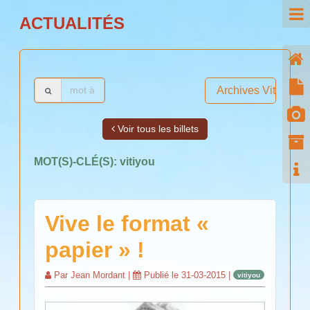
ACTUALITÉS
Archives Vitiyou
Voir tous les billets
MOT(S)-CLÉ(S):
vitiyou
Vive le format «
papier » !
Par
Jean Mordant
|
Publié le
31-03-2015
|
vitiyou