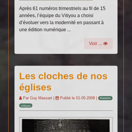
Après 61 numéros trimestriels au fil de 15
années, l’équipe du Vitiyou a choisi
d’évoluer vers la modernité en passant à
une édition numérique ...
Voir ...
Les cloches de nos
églises
Par
Guy Massart
|
Publié le
01-05-2008
|
histoire
vitiyou