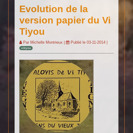
Evolution de la
version papier du Vi
Tiyou
Par
Michelle Montrieux
|
Publié le
03-11-2014
|
vitiyou