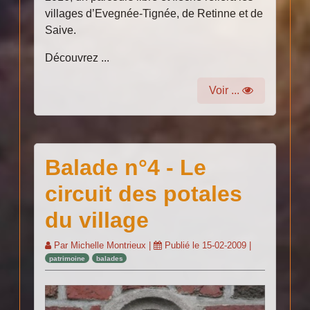
villages d’Evegnée-Tignée, de Retinne et de
Saive.
Découvrez ...
Voir ...
Balade n°4 - Le
circuit des potales
du village
Par
Michelle Montrieux
|
Publié le
15-02-2009
|
patrimoine
balades