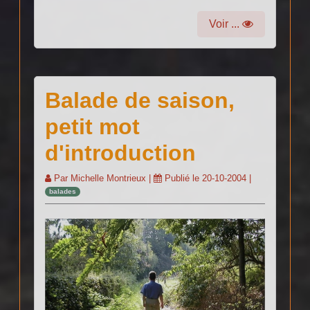
Voir ...
Balade de saison,
petit mot
d'introduction
Par
Michelle Montrieux
|
Publié le
20-10-2004
|
balades