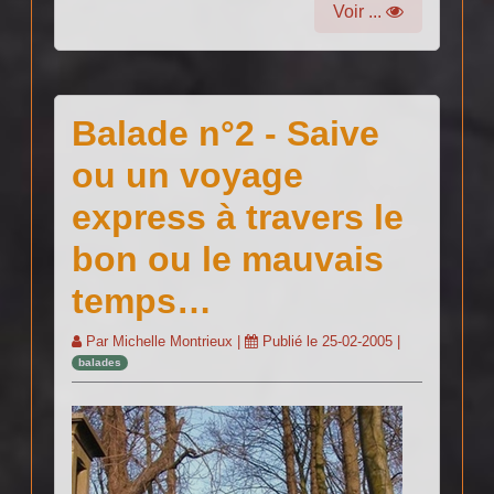
Voir ...
Balade n°2 - Saive
ou un voyage
express à travers le
bon ou le mauvais
temps…
Par
Michelle Montrieux
|
Publié le
25-02-2005
|
balades