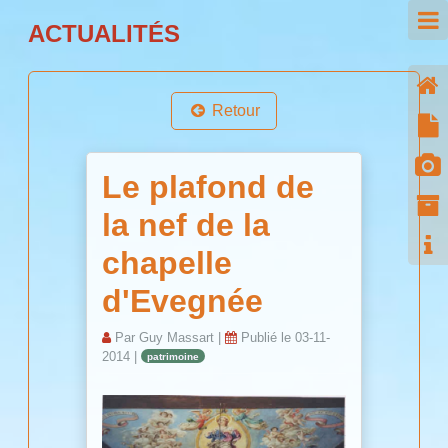
ACTUALITÉS
Retour
Le plafond de
la nef de la
chapelle
d'Evegnée
Par
Guy Massart
|
Publié le
03-11-
2014
|
patrimoine