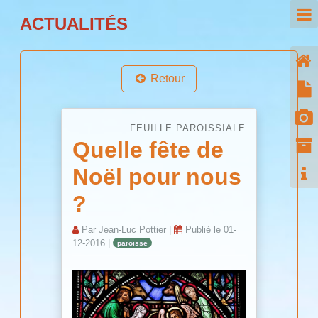
ACTUALITÉS
Retour
FEUILLE PAROISSIALE
Quelle fête de
Noël pour nous
?
Par
Jean-Luc Pottier
|
Publié le
01-
12-2016
|
paroisse